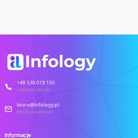
+48 530 018 150
zadzwoń do nas
biuro@infology.pl
Wyślij wiadomość
Informacje